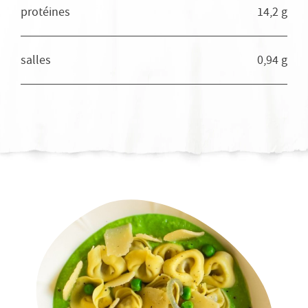
protéines
14,2 g
salles
0,94 g